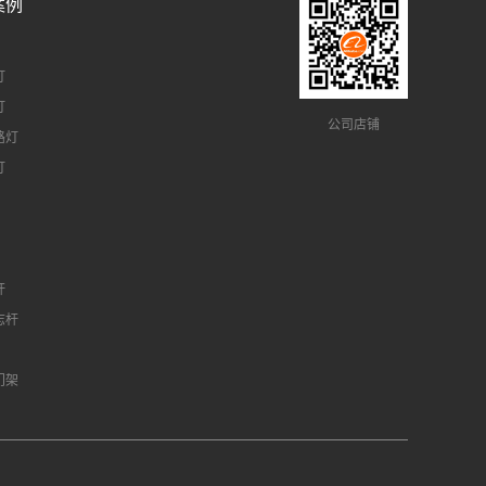
案例
灯
灯
公司店铺
路灯
灯
杆
志杆
门架