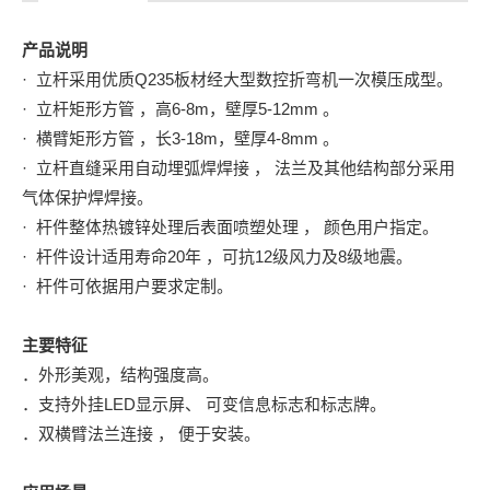
产品说明
· 立杆采用优质Q235板材经大型数控折弯机一次模压成型。
· 立杆矩形方管 ，高6-8m，壁厚5-12mm 。
· 横臂矩形方管 ，长3-18m，壁厚4-8mm 。
· 立杆直缝采用自动埋弧焊焊接 ， 法兰及其他结构部分采用
气体保护焊焊接。
· 杆件整体热镀锌处理后表面喷塑处理 ， 颜色用户指定。
· 杆件设计适用寿命20年 ，可抗12级风力及8级地震。
· 杆件可依据用户要求定制。
主要特征
．外形美观，结构强度高。
．支持外挂LED显示屏、 可变信息标志和标志牌。
．双横臂法兰连接 ， 便于安装。