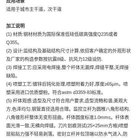
应用场景
适用于城市主干道，次干道
加工说明
(1) 材质:钢材材质为国际保准低硅低碳高强度Q235或者
Q355。
(2) 设计:监结构及基础结构尺寸计算,依招客户确定的外观形状
及厂家的构造参数按抗震8级、抗风力12级设防.
(3) 焊接工艺:应采用电焊接,整个杆体无漏焊,焊缝平整,无焊接
缺陷。
(4) 喷塑工艺:镀锌后钝化处理,喷塑附着力好,厚度≥65μm。喷
塑采用进口优质塑粉。符合astm d3359-83标准。
(5) 杆体观感:造型及尺寸符合用户要求,造型流畅和谐,美观大
方,色泽均匀,钢管直径选用合理。监控立杆为圆椎八角形结构,
八角锥形杆整体无变形扭曲。杆体圆度标准1.0mm≤。杆体表
面光滑一致,无横向焊缝。刀片划痕测试(25×25mm方格)喷塑
层粘贴力强不轻易剥落。密封立杆并包顶端以防水气进入,防