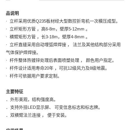
品说明
· 立杆采用优质Q235板材经大型数控折弯机一次模压成型。
· 立杆矩形方管 ，高6-8m，壁厚5-12mm 。
· 横臂矩形方管 ，长3-18m，壁厚4-8mm 。
· 立杆直缝采用自动埋弧焊焊接 ， 法兰及其他结构部分采用
气体保护焊焊接。
· 杆件整体热镀锌处理后表面喷塑处理 ， 颜色用户指定。
· 杆件设计适用寿命20年 ，可抗12级风力及8级地震。
· 杆件可依据用户要求定制。
主要特征
．外形美观，结构强度高。
．支持外挂LED显示屏、 可变信息标志和标志牌。
．双横臂法兰连接 ， 便于安装。