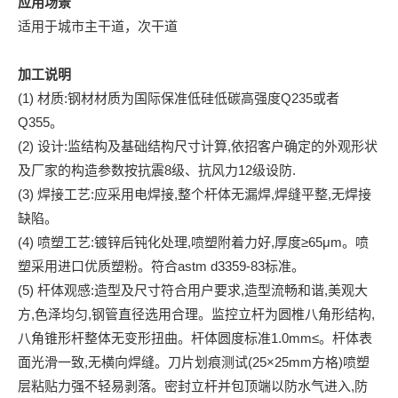
应用场景
适用于城市主干道，次干道
加工说明
(1) 材质:钢材材质为国际保准低硅低碳高强度Q235或者
Q355。
(2) 设计:监结构及基础结构尺寸计算,依招客户确定的外观形状
及厂家的构造参数按抗震8级、抗风力12级设防.
(3) 焊接工艺:应采用电焊接,整个杆体无漏焊,焊缝平整,无焊接
缺陷。
(4) 喷塑工艺:镀锌后钝化处理,喷塑附着力好,厚度≥65μm。喷
塑采用进口优质塑粉。符合astm d3359-83标准。
(5) 杆体观感:造型及尺寸符合用户要求,造型流畅和谐,美观大
方,色泽均匀,钢管直径选用合理。监控立杆为圆椎八角形结构,
八角锥形杆整体无变形扭曲。杆体圆度标准1.0mm≤。杆体表
面光滑一致,无横向焊缝。刀片划痕测试(25×25mm方格)喷塑
层粘贴力强不轻易剥落。密封立杆并包顶端以防水气进入,防