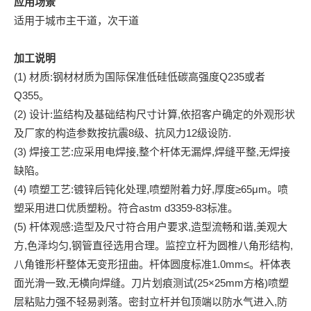
应用场景
适用于城市主干道，次干道
加工说明
(1) 材质:钢材材质为国际保准低硅低碳高强度Q235或者
Q355。
(2) 设计:监结构及基础结构尺寸计算,依招客户确定的外观形状
及厂家的构造参数按抗震8级、抗风力12级设防.
(3) 焊接工艺:应采用电焊接,整个杆体无漏焊,焊缝平整,无焊接
缺陷。
(4) 喷塑工艺:镀锌后钝化处理,喷塑附着力好,厚度≥65μm。喷
塑采用进口优质塑粉。符合astm d3359-83标准。
(5) 杆体观感:造型及尺寸符合用户要求,造型流畅和谐,美观大
方,色泽均匀,钢管直径选用合理。监控立杆为圆椎八角形结构,
八角锥形杆整体无变形扭曲。杆体圆度标准1.0mm≤。杆体表
面光滑一致,无横向焊缝。刀片划痕测试(25×25mm方格)喷塑
层粘贴力强不轻易剥落。密封立杆并包顶端以防水气进入,防