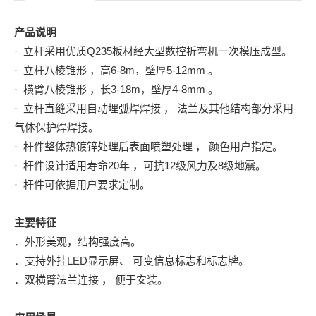
产品说明
· 立杆采用优质Q235板材经大型数控折弯机一次模压成型。
· 立杆八棱锥形 ，高6-8m，壁厚5-12mm 。
· 横臂八棱锥形 ，长3-18m，壁厚4-8mm 。
· 立杆直缝采用自动埋弧焊焊接 ， 法兰及其他结构部分采用
气体保护焊焊接。
· 杆件整体热镀锌处理后表面喷塑处理 ， 颜色用户指定。
· 杆件设计适用寿命20年 ，可抗12级风力及8级地震。
· 杆件可依据用户要求定制。
主要特征
．外形美观，结构强度高。
．支持外挂LED显示屏、 可变信息标志和标志牌。
．双横臂法兰连接 ， 便于安装。