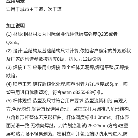
应用场景
适用于城市主干道，次干道
加工说明
(1) 材质:钢材材质为国际保准低硅低碳高强度Q235或者
Q355。
(2) 设计:监结构及基础结构尺寸计算,依招客户确定的外观形状
及厂家的构造参数按抗震8级、抗风力12级设防.
(3) 焊接工艺:应采用电焊接,整个杆体无漏焊,焊缝平整,无焊接
缺陷。
(4) 喷塑工艺:镀锌后钝化处理,喷塑附着力好,厚度≥65μm。喷
塑采用进口优质塑粉。符合astm d3359-83标准。
(5) 杆体观感:造型及尺寸符合用户要求,造型流畅和谐,美观大
方,色泽均匀,钢管直径选用合理。监控立杆为圆椎八角形结构,
八角锥形杆整体无变形扭曲。杆体圆度标准1.0mm≤。杆体表
面光滑一致,无横向焊缝。刀片划痕测试(25×25mm方格)喷塑
层粘贴力强不轻易剥落。密封立杆并包顶端以防水气进入,防