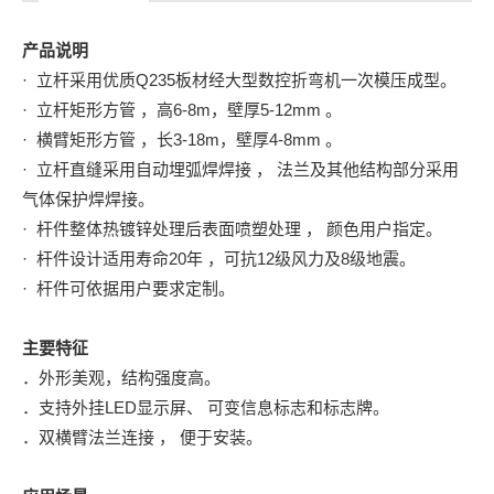
产品说明
· 立杆采用优质Q235板材经大型数控折弯机一次模压成型。
· 立杆矩形方管 ，高6-8m，壁厚5-12mm 。
· 横臂矩形方管 ，长3-18m，壁厚4-8mm 。
· 立杆直缝采用自动埋弧焊焊接 ， 法兰及其他结构部分采用
气体保护焊焊接。
· 杆件整体热镀锌处理后表面喷塑处理 ， 颜色用户指定。
· 杆件设计适用寿命20年 ，可抗12级风力及8级地震。
· 杆件可依据用户要求定制。
主要特征
．外形美观，结构强度高。
．支持外挂LED显示屏、 可变信息标志和标志牌。
．双横臂法兰连接 ， 便于安装。