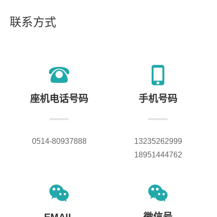
联系方式
座机电话号码
手机号码
0514-80937888
13235262999
18951444762