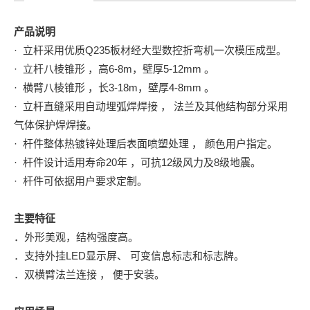
产品说明
· 立杆采用优质Q235板材经大型数控折弯机一次模压成型。
· 立杆八棱锥形 ，高6-8m，壁厚5-12mm 。
· 横臂八棱锥形 ，长3-18m，壁厚4-8mm 。
· 立杆直缝采用自动埋弧焊焊接 ， 法兰及其他结构部分采用
气体保护焊焊接。
· 杆件整体热镀锌处理后表面喷塑处理 ， 颜色用户指定。
· 杆件设计适用寿命20年 ，可抗12级风力及8级地震。
· 杆件可依据用户要求定制。
主要特征
．外形美观，结构强度高。
．支持外挂LED显示屏、 可变信息标志和标志牌。
．双横臂法兰连接 ， 便于安装。