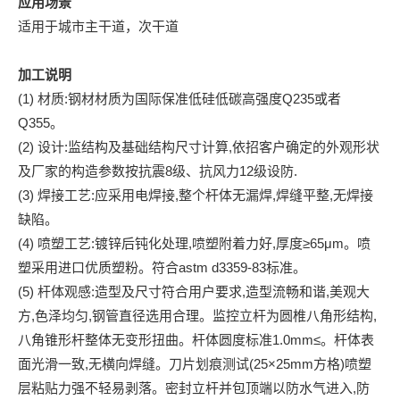
应用场景
适用于城市主干道，次干道
加工说明
(1) 材质:钢材材质为国际保准低硅低碳高强度Q235或者
Q355。
(2) 设计:监结构及基础结构尺寸计算,依招客户确定的外观形状
及厂家的构造参数按抗震8级、抗风力12级设防.
(3) 焊接工艺:应采用电焊接,整个杆体无漏焊,焊缝平整,无焊接
缺陷。
(4) 喷塑工艺:镀锌后钝化处理,喷塑附着力好,厚度≥65μm。喷
塑采用进口优质塑粉。符合astm d3359-83标准。
(5) 杆体观感:造型及尺寸符合用户要求,造型流畅和谐,美观大
方,色泽均匀,钢管直径选用合理。监控立杆为圆椎八角形结构,
八角锥形杆整体无变形扭曲。杆体圆度标准1.0mm≤。杆体表
面光滑一致,无横向焊缝。刀片划痕测试(25×25mm方格)喷塑
层粘贴力强不轻易剥落。密封立杆并包顶端以防水气进入,防