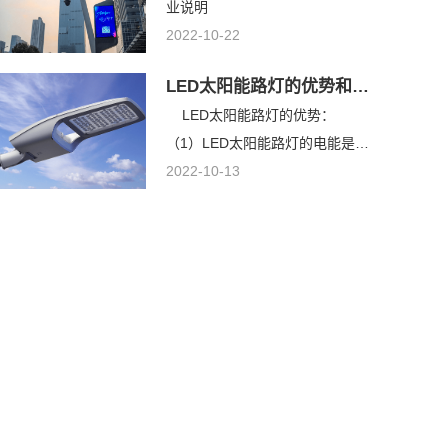
业说明
2022-10-22
LED太阳能路灯的优势和缺点分析
LED太阳能路灯的优势：
（1）LED太阳能路灯的电能是依
靠太阳能光伏电池来提供的，太阳
2022-10-13
能作为一种环保绿色的新动力，
“取之不竭、用之不尽”，充分使用
好太阳能资源，对缓解国家惯例动
力紧张的情况有积极意义。户外照
明遍布全世界每一个角落，试想，
先不说室内照明，只是户外照明，
如果所有路灯采用的都是LED太阳
能的话，社会节能效果会怎样呢？
对人们的生存环境也会产生十分重