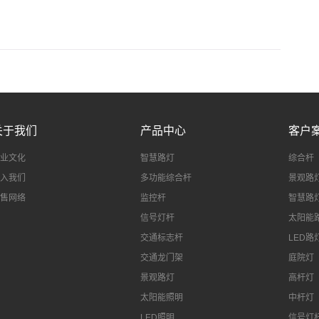
关于我们
产品中心
客户
业文化
智慧路灯
综合杆
入我们
多功能综合杆
景观路
售网络
监控杆
智慧路
信号灯杆
太阳能
交通标志杆
LED路
交通龙门架
庭院灯
景观路灯
高杆灯
太阳能照明
中杆灯
LED照明
信号灯